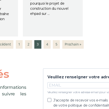
pourquoi le projet de
construction du nouvel
r
ehpad sur …
raîne
ion
écédent
1
2
3
4
5
Prochain »
és
Veuillez renseigner votre adr
formations
Veuillez renseigner votre adresse email pour vou
 suivre les
J'accepte de recevoir vos e-mails
de votre politique de confidential