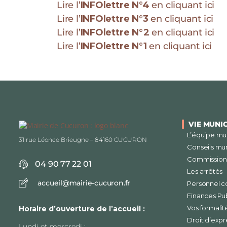
Lire l’
INFOlettre N°4
en cliquant ici
Lire l’
INFOlettre N°3
en cliquant ici
Lire l’
INFOlettre N°2
en cliquant ici
Lire l’
INFOlettre N°1
en cliquant ici
VIE MUNI
L’équipe mu
31 rue Léonce Brieugne – 84160 CUCURON
Conseils mu
Commissions
04 90 77 22 01
Les arrêtés
accueil@mairie-cucuron.fr
Personnel 
Finances Pu
Vos formalit
Horaire d’ouverture de l’accueil :
Droit d’expr
Lundi et mercredi :