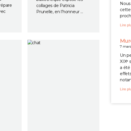
Nous 
prépare
collages de Patricia
cette
vec
Prunelle, en l’honneur …
proch
Lire pl
Mure
7 mar
Un pe
XIXᵉ 
a été
effet
nota
Lire pl