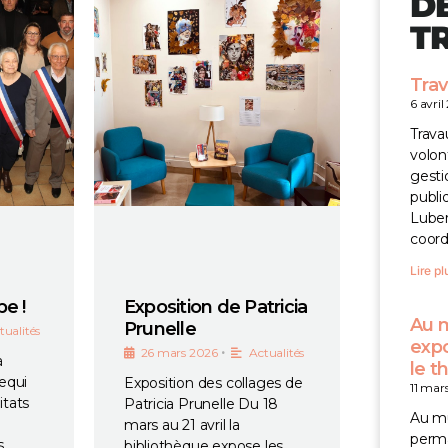
D
T
Trav
6 avri
Trava
volon
gesti
publi
Lube
coor
Lire pl
e !
Exposition de Patricia
Au m
Prunelle
tualités
expo
•
26 mars 2026
Actualités
à
le t
cequi
Exposition des collages de
11 mar
tats
Patricia Prunelle Du 18
Au mu
mars au 21 avril la
perma
s
bibliothèque expose les