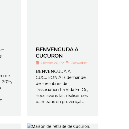
 –
BENVENGUDA A
e
CUCURON
•
7 février 2026
Actualités
BENVENGUDA A
ieu de
CUCURON À la demande
t 2025,
de membres de
a
l’association La Vida En Oc,
e
nous avons fait réaliser des
e …
panneaux en provençal …