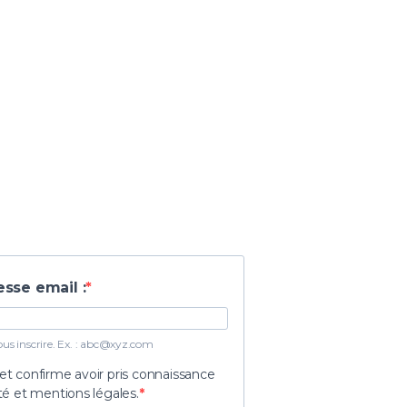
esse email :
s inscrire. Ex. :
abc@xyz.com
 et confirme avoir pris connaissance
ité et mentions légales.