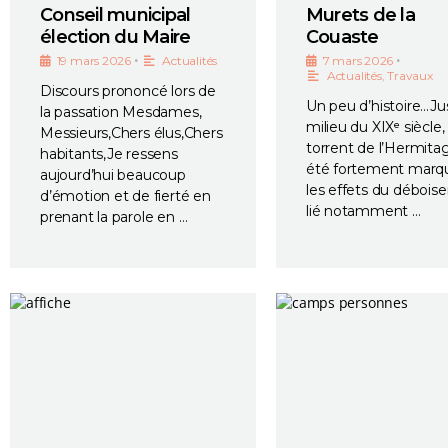
Conseil municipal
Murets de la
élection du Maire
Couaste
•
•
19 mars 2026
Actualités
7 mars 2026
Actualités
,
Travaux
Discours prononcé lors de
Un peu d’histoire…Ju
la passation Mesdames,
milieu du XIXᵉ siècle, 
Messieurs,Chers élus,Chers
torrent de l’Hermita
habitants,Je ressens
été fortement marq
aujourd’hui beaucoup
les effets du débois
d’émotion et de fierté en
lié notamment …
prenant la parole en …