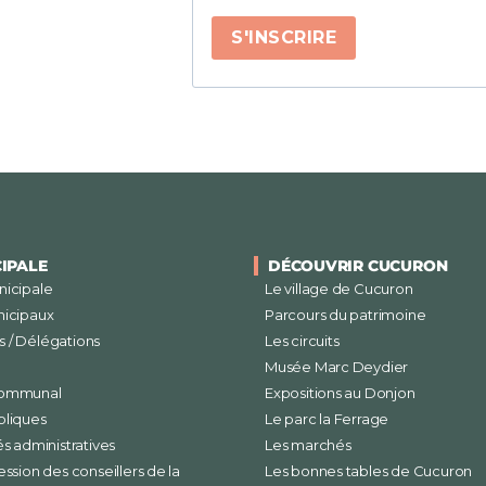
S'INSCRIRE
CIPALE
DÉCOUVRIR CUCURON
nicipale
Le village de Cucuron
nicipaux
Parcours du patrimoine
 / Délégations
Les circuits
Musée Marc Deydier
communal
Expositions au Donjon
bliques
Le parc la Ferrage
és administratives
Les marchés
ession des conseillers de la
Les bonnes tables de Cucuron