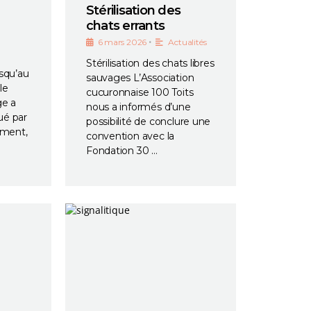
Stérilisation des
chats errants
•
6 mars 2026
Actualités
Stérilisation des chats libres
squ’au
sauvages L’Association
le
cucuronnaise 100 Toits
ge a
nous a informés d’une
ué par
possibilité de conclure une
ement,
convention avec la
Fondation 30 …