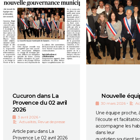
Cucuron dans La
Nouvelle équip
Provence du 02 avril
•
30 mars 2026
Ac
2026
Une équipe proche, 
•
3 avril 2026
l’écoute et facilitatri
Actualités
,
Revue de presse
accompagne les habi
Article paru dans La
dans leur
Provence Le 02 avril 2026
quotidien,soutient le