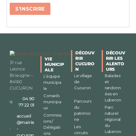
S'INSCRIRE
DÉCOUV
DÉCOUV
RIR
RIR LES
VIE
31 rue
CUCURO
ALENTO
MUNICIP
Léonce
N
URS
ALE
Brieugne –
Le village
Balades
L’équipe
84160
de
et
municipa
CUCURON
Cucuron
randonn
le
ées en
Conseils
04 90
Luberon
Parcours
municipa
77 22 01
du
Parc
ux
patrimoi
naturel
Commiss
accueil
ne
régional
ions /
@mairie
du
Les
Délégati
-
Luberon
circuits
ons
cucuron