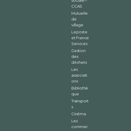
sociale –
CCAS
Mutuelle
de
village
La poste
et France
Services
Gestion
des
déchets
Les
associati
ons
Bibliothè
que
Transport
s
Cinéma
Les
commer