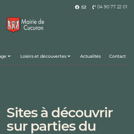
04 90 77 22 01
lage
Loisirs et découvertes
Actualités
Contact
Sites à découvrir
sur parties du