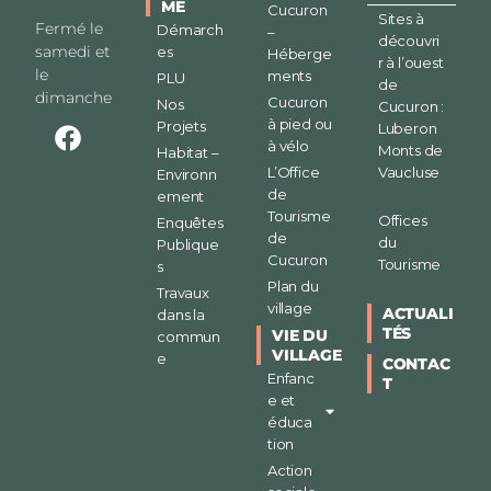
ME
Cucuron
Sites à
Fermé le
Démarch
–
découvri
samedi et
es
Héberge
r à l’ouest
le
ments
PLU
de
dimanche
Cucuron
Nos
Cucuron :
à pied ou
Projets
Luberon
à vélo
Monts de
Habitat –
L’Office
Vaucluse
Environn
de
ement
Tourisme
Offices
Enquêtes
de
du
Publique
Cucuron
Tourisme
s
Plan du
Travaux
village
ACTUALI
dans la
TÉS
VIE DU
commun
VILLAGE
e
CONTAC
Enfanc
T
e et
éduca
tion
Action