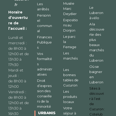
Musée
Les
.fr
Le
Marc
arrêtés
Horaire
Luberon
Deydier
Personn
d’ouvertu
à vélo
Expositio
el
re de
A la
ns au
commun
l’accueil :
découve
Donjon
al
rte des
Le parc
Finances
Lundi et
plus
la
Publique
mercredi :
beaux
Ferrage
s
de 8h00 à
marchés
Les
12h00 et de
Vos
du
marchés
formalité
13h30 à
Luberon
s
17h30
Où se
administr
Les
Mardi et
baigner
atives
bonnes
jeudi :
en
tables de
Droit
de 8h00 à
Luberon
Cucuron
d’expres
12h00
Sites à
sion des
Les
Vendredi :
découvri
conseille
produits
de 8h00 à
r à l’est
rs de la
locaux
12h00 et de
de
minorité
13h30 à
Votre
Cucuron :
URBANIS
séjour à
16h30
Cotelub