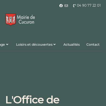
04 90 77 22 01
lage
Loisirs et découvertes
Actualités
Contact
L'Office de