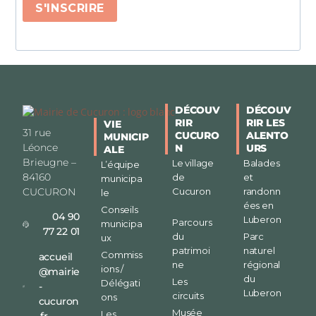
S'INSCRIRE
DÉCOUV
DÉCOUV
RIR
RIR LES
VIE
31 rue
CUCURO
ALENTO
MUNICIP
Léonce
N
URS
ALE
Brieugne –
Le village
Balades
L’équipe
84160
de
et
municipa
CUCURON
Cucuron
randonn
le
ées en
Conseils
04 90
Luberon
Parcours
municipa
77 22 01
du
Parc
ux
patrimoi
naturel
Commiss
accueil
ne
régional
ions /
@mairie
du
Les
Délégati
-
Luberon
circuits
ons
cucuron
Musée
Les
.fr