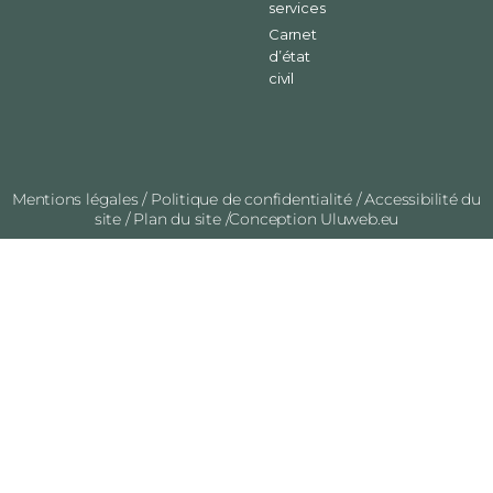
services
Carnet
d’état
civil
Mentions légales
/
Politique de confidentialité
/
Accessibilité du
site
/
Plan du site
/Conception
Uluweb.eu