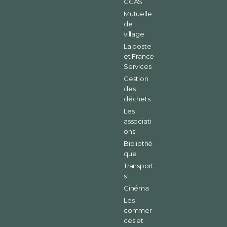
CCAS
Mutuelle
de
village
La poste
et France
Services
Gestion
des
déchets
Les
associati
ons
Bibliothè
que
Transport
s
Cinéma
Les
commer
ces et