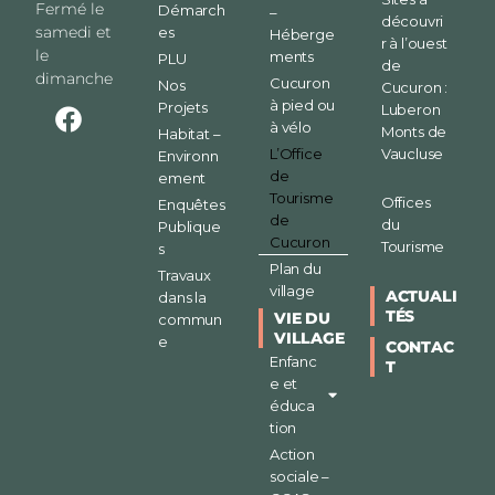
Fermé le
Démarch
–
découvri
samedi et
es
Héberge
r à l’ouest
le
ments
PLU
de
dimanche
Cucuron
Nos
Cucuron :
à pied ou
Projets
Luberon
à vélo
Monts de
Habitat –
L’Office
Vaucluse
Environn
de
ement
Tourisme
Offices
Enquêtes
de
du
Publique
Cucuron
Tourisme
s
Plan du
Travaux
village
ACTUALI
dans la
TÉS
VIE DU
commun
VILLAGE
e
CONTAC
Enfanc
T
e et
éduca
tion
Action
sociale –