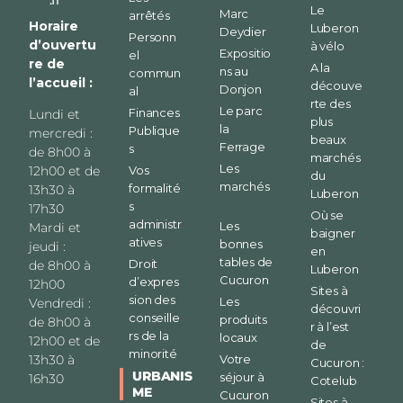
Le
Marc
arrêtés
Horaire
Luberon
Deydier
Personn
d’ouvertu
à vélo
Expositio
el
re de
A la
ns au
commun
l’accueil :
découve
Donjon
al
rte des
Le parc
Finances
Lundi et
plus
la
Publique
mercredi :
beaux
Ferrage
s
de 8h00 à
marchés
Les
12h00 et de
Vos
du
marchés
formalité
13h30 à
Luberon
s
17h30
Où se
administr
Les
Mardi et
baigner
atives
bonnes
jeudi :
en
tables de
Droit
de 8h00 à
Luberon
Cucuron
d’expres
12h00
Sites à
sion des
Les
Vendredi :
découvri
conseille
produits
de 8h00 à
r à l’est
rs de la
locaux
12h00 et de
de
minorité
13h30 à
Votre
Cucuron :
URBANIS
séjour à
16h30
Cotelub
ME
Cucuron
Sites à