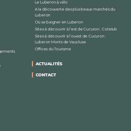
Le Luberon à vélo
A la découverte des plus beaux marchés du
Luberon
Où se baigner en Luberon
Sites à découvrir à l’est de Cucuron : Cotelub
Sites à découvrir à l’ouest de Cucuron :
Luberon Monts de Vaucluse
Offices du Tourisme
rgements
ACTUALITÉS
n
CONTACT