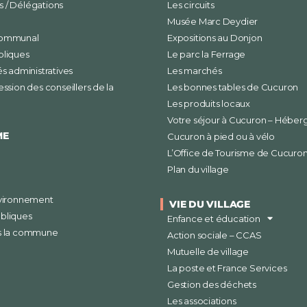
 / Délégations
Les circuits
Musée Marc Deydier
communal
Expositions au Donjon
bliques
Le parc la Ferrage
és administratives
Les marchés
ession des conseillers de la
Les bonnes tables de Cucuron
Les produits locaux
Votre séjour à Cucuron – Hébe
ME
Cucuron à pied ou à vélo
L’Office de Tourisme de Cucuro
Plan du village
nvironnement
VIE DU VILLAGE
bliques
Enfance et éducation
s la commune
Action sociale – CCAS
Mutuelle de village
La poste et France Services
Gestion des déchets
Les associations