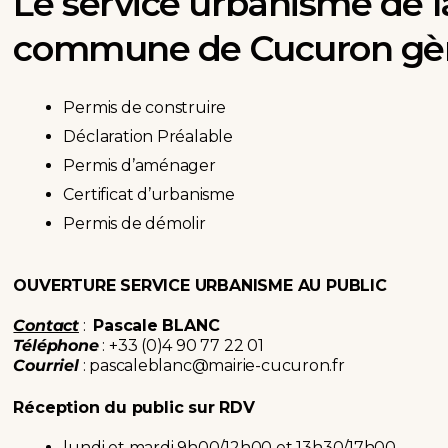
Le service urbanisme de l
commune de Cucuron gèr
Permis de construire
Déclaration Préalable
Permis d’aménager
Certificat d’urbanisme
Permis de démolir
OUVERTURE SERVI
CE URBANISME AU PUBLIC
Contact
:
Pascale BLANC
Téléphone
: +33 (0)4 90 77 22 01
Courriel
:
pascaleblanc@mairie-cucuron.fr
Réception du public sur RDV
lundi et mardi 9h00/12h00 et 13h30/17h00