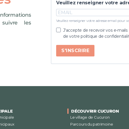
Veuillez renseigner votre adr
formations
Veuillez renseigner votre adresse email pour vou
 suivre les
J'accepte de recevoir vos e-mails
de votre politique de confidential
S'INSCRIRE
CIPALE
DÉCOUVRIR CUCURON
nicipale
Le village de Cucuron
nicipaux
Parcours du patrimoine