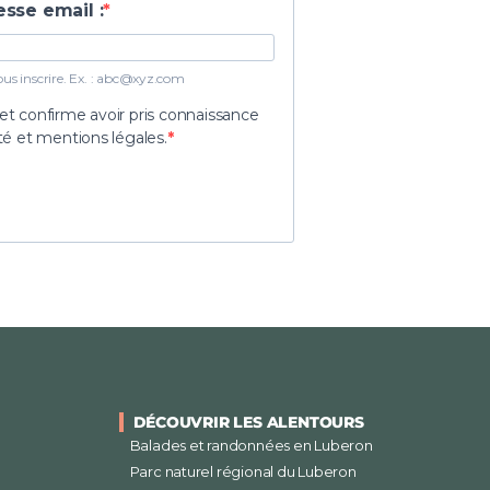
esse email :
s inscrire. Ex. :
abc@xyz.com
 et confirme avoir pris connaissance
ité et mentions légales.
DÉCOUVRIR LES ALENTOURS
Balades et randonnées en Luberon
Parc naturel régional du Luberon