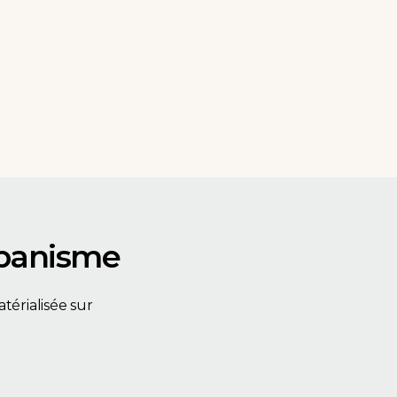
rbanisme
érialisée sur