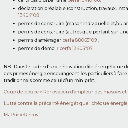
certificat d’urbanisme
cerfa 13410*06
,
déclaration préalable (construction, travaux, in
13404*08
,
permis de construire (maison individuelle et/ou 
permis de construire (autres que portant sur une
permis d’aménager
cerfa 88065*09
,
permis de démolir
cerfa 13405*07
.
NB : Dans le cadre d’une rénovation dite énergétique 
des primes énergie encourageant les particuliers à fair
traditionnels comme celui d’un mini prêt.
Coup de pouce « Rénovation d’ampleur des maisons et 
Lutte contre la précarité énergétique : chèque énergie,
MaPrimeRénov’