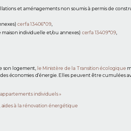
stallations et aménagements non soumis à permis de constr
annexes)
cerfa 13406*09
,
 maison individuelle et/ou annexes)
cerfa 13409*09
,
de son logement,
le Ministère de la Transition écologique
me
e des économies d’énergie. Elles peuvent être cumulées a
appartements individuels »
 aides à la rénovation énergétique