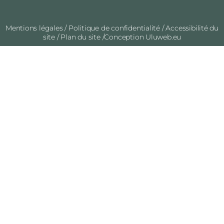
Mentions légales
/
Politique de confidentialité
/
Accessibilité du
site
/
Plan du site
/Conception
Uluweb.eu