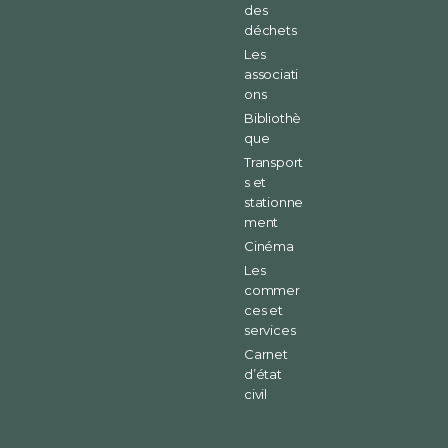
des
déchets
Les
associati
ons
Bibliothè
que
Transport
s et
stationne
ment
Cinéma
Les
commer
ces et
services
Carnet
d’état
civil