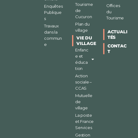
Tourisme
Offices
Enquêtes
de
du
Publique
Cucuron
Tourisme
s
Plan du
Travaux
village
ACTUALI
dans la
TÉS
VIE DU
commun
VILLAGE
e
CONTAC
Enfanc
T
e et
éduca
tion
Action
sociale –
CCAS
Mutuelle
de
village
La poste
et France
Services
Gestion