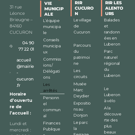
RIR
RIR LES
VIE
31 rue
CUCURO
ALENTO
MUNICIP
Léonce
N
URS
ALE
Brieugne –
Le village
Balades
L’équipe
84160
de
et
municipa
CUCURON
Cucuron
randonn
le
ées en
Conseils
04 90
Luberon
Parcours
municipa
77 22 01
du
Parc
ux
patrimoi
naturel
Commiss
accueil
ne
régional
ions /
@mairie
du
Les
Délégati
-
Luberon
circuits
ons
cucuron
Musée
Les
.fr
Le
Marc
arrêtés
Horaire
Luberon
Deydier
Personn
d’ouvertu
à vélo
Expositio
el
re de
A la
ns au
commun
l’accueil :
découve
Donjon
al
rte des
Le parc
Finances
Lundi et
plus
la
Publique
mercredi :
beaux
Ferrage