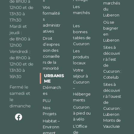
s
de 8h00 à
marchés
Les
12h00 et de
Vos
du
marchés
formalité
13h30 à
Luberon
s
17h30
Où se
administr
Les
Mardi et
baigner
atives
bonnes
jeudi :
en
tables de
Droit
de 8h00 à
Luberon
Cucuron
d’expres
12h00
Sites à
sion des
Les
Vendredi :
découvri
conseille
produits
de 8h00 à
r à l’est
rs de la
locaux
12h00 et de
de
minorité
13h30 à
Votre
Cucuron :
URBANIS
séjour à
16h30
Cotelub
ME
Cucuron
Sites à
Fermé le
Démarch
–
découvri
samedi et
es
Héberge
r à l’ouest
le
ments
PLU
de
dimanche
Cucuron
Nos
Cucuron :
à pied ou
Projets
Luberon
à vélo
Monts de
Habitat –
L’Office
Vaucluse
Environn
de
ement