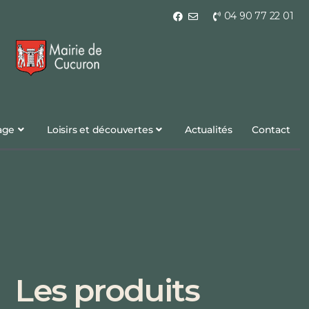
04 90 77 22 01
lage
Loisirs et découvertes
Actualités
Contact
Les produits