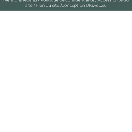
Mentions légales
/
Politique de confidentialité
/
Accessibilité du
site
/
Plan du site
/Conception
Uluweb.eu