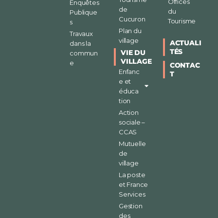
Offices
Enquêtes
de
du
Publique
Cucuron
Tourisme
s
Plan du
Travaux
village
ACTUALI
dans la
TÉS
VIE DU
commun
VILLAGE
e
CONTAC
Enfanc
T
e et
éduca
tion
Action
sociale –
CCAS
Mutuelle
de
village
La poste
et France
Services
Gestion
des