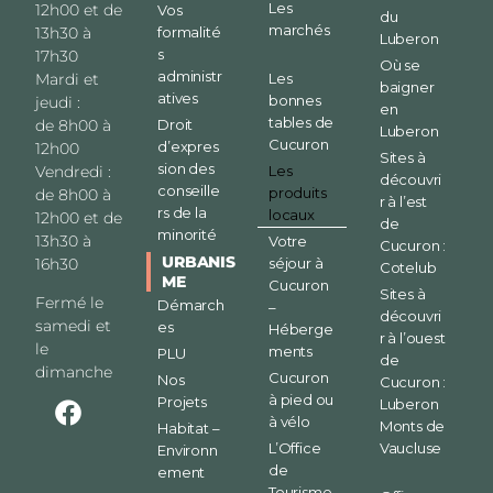
Les
12h00 et de
Vos
du
marchés
formalité
13h30 à
Luberon
s
17h30
Où se
administr
Les
Mardi et
baigner
atives
bonnes
jeudi :
en
tables de
Droit
de 8h00 à
Luberon
Cucuron
d’expres
12h00
Sites à
sion des
Les
Vendredi :
découvri
conseille
produits
de 8h00 à
r à l’est
rs de la
locaux
12h00 et de
de
minorité
13h30 à
Votre
Cucuron :
URBANIS
séjour à
16h30
Cotelub
ME
Cucuron
Sites à
Fermé le
Démarch
–
découvri
samedi et
es
Héberge
r à l’ouest
le
ments
PLU
de
dimanche
Cucuron
Nos
Cucuron :
à pied ou
Projets
Luberon
à vélo
Monts de
Habitat –
L’Office
Vaucluse
Environn
de
ement
Tourisme