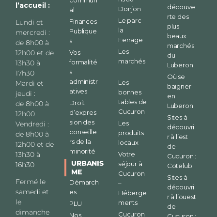
commun
l’accueil :
découve
Donjon
al
rte des
Le parc
Finances
Lundi et
plus
la
Publique
mercredi :
beaux
Ferrage
s
de 8h00 à
marchés
Les
12h00 et de
Vos
du
marchés
formalité
13h30 à
Luberon
s
17h30
Où se
administr
Les
Mardi et
baigner
atives
bonnes
jeudi :
en
tables de
Droit
de 8h00 à
Luberon
Cucuron
d’expres
12h00
Sites à
sion des
Les
Vendredi :
découvri
conseille
produits
de 8h00 à
r à l’est
rs de la
locaux
12h00 et de
de
minorité
13h30 à
Votre
Cucuron :
URBANIS
séjour à
16h30
Cotelub
ME
Cucuron
Sites à
Fermé le
Démarch
–
découvri
samedi et
es
Héberge
r à l’ouest
le
ments
PLU
de
dimanche
Cucuron
Nos
Cucuron :