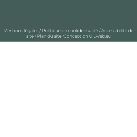
Mentions légales
/
Politique de confidentialité
/
Accessibilité du
site
/
Plan du site
/Conception
Uluweb.eu