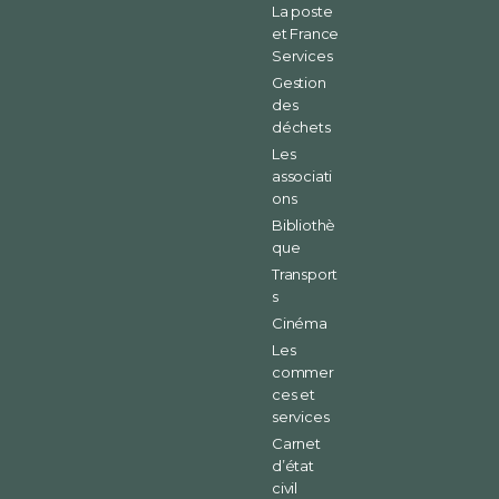
La poste
et France
Services
Gestion
des
déchets
Les
associati
ons
Bibliothè
que
Transport
s
Cinéma
Les
commer
ces et
services
Carnet
d’état
civil