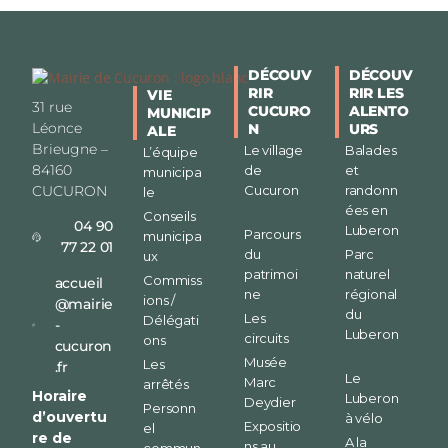
DÉCOUV
DÉCOUV
RIR
RIR LES
VIE
31 rue
CUCURO
ALENTO
MUNICIP
Léonce
N
URS
ALE
Brieugne –
Le village
Balades
L’équipe
84160
de
et
municipa
CUCURON
Cucuron
randonn
le
ées en
Conseils
04 90
Luberon
Parcours
municipa
77 22 01
du
Parc
ux
patrimoi
naturel
Commiss
accueil
ne
régional
ions /
@mairie
du
Les
Délégati
-
Luberon
circuits
ons
cucuron
Musée
Les
.fr
Le
Marc
arrêtés
Horaire
Luberon
Deydier
Personn
d’ouvertu
à vélo
Expositio
el
re de
A la
ns au