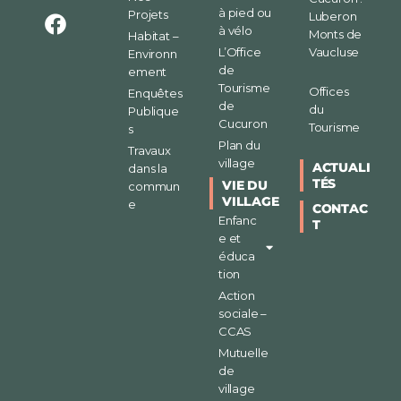
à pied ou
Projets
Luberon
à vélo
Monts de
Habitat –
L’Office
Vaucluse
Environn
de
ement
Tourisme
Offices
Enquêtes
de
du
Publique
Cucuron
Tourisme
s
Plan du
Travaux
village
ACTUALI
dans la
TÉS
VIE DU
commun
VILLAGE
e
CONTAC
Enfanc
T
e et
éduca
tion
Action
sociale –
CCAS
Mutuelle
de
village