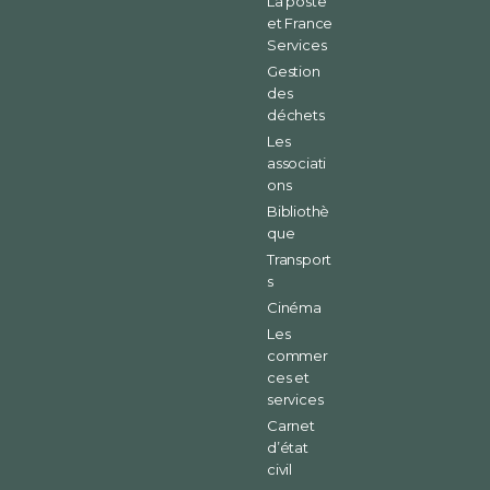
La poste
et France
Services
Gestion
des
déchets
Les
associati
ons
Bibliothè
que
Transport
s
Cinéma
Les
commer
ces et
services
Carnet
d’état
civil