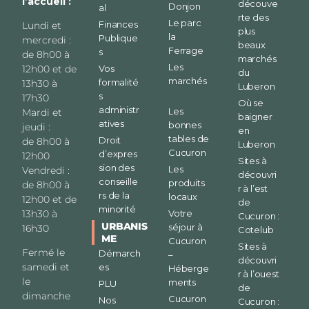
l’accueil :
découve
Donjon
al
rte des
Le parc
Finances
Lundi et
plus
la
Publique
mercredi :
beaux
Ferrage
s
de 8h00 à
marchés
Les
12h00 et de
Vos
du
marchés
formalité
13h30 à
Luberon
s
17h30
Où se
administr
Les
Mardi et
baigner
atives
bonnes
jeudi :
en
tables de
Droit
de 8h00 à
Luberon
Cucuron
d’expres
12h00
Sites à
sion des
Les
Vendredi :
découvri
conseille
produits
de 8h00 à
r à l’est
rs de la
locaux
12h00 et de
de
minorité
13h30 à
Votre
Cucuron :
URBANIS
séjour à
16h30
Cotelub
ME
Cucuron
Sites à
Fermé le
Démarch
–
découvri
samedi et
es
Héberge
r à l’ouest
le
ments
PLU
de
dimanche
Cucuron
Nos
Cucuron :