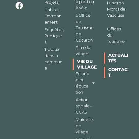
à pied ou
Projets
Luberon
à vélo
Monts de
Habitat –
L’Office
Vaucluse
Environn
de
ement
Tourisme
Offices
Enquêtes
de
du
Publique
Cucuron
Tourisme
s
Plan du
Travaux
village
ACTUALI
dans la
TÉS
VIE DU
commun
VILLAGE
e
CONTAC
Enfanc
T
e et
éduca
tion
Action
sociale –
CCAS
Mutuelle
de
village