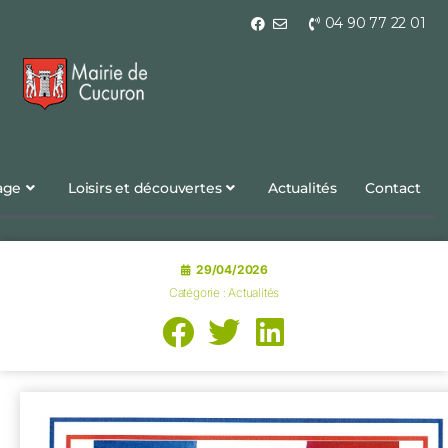
04 90 77 22 01
lage
Loisirs et découvertes
Actualités
Contact
29/04/2026
Catégorie :
Actualités