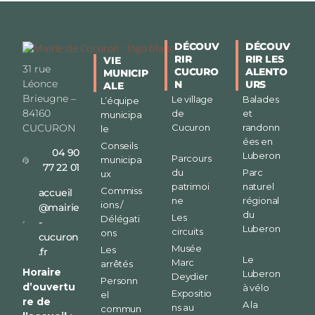
DÉCOUV
DÉCOUV
RIR
RIR LES
VIE
31 rue
CUCURO
ALENTO
MUNICIP
Léonce
N
URS
ALE
Brieugne –
Le village
Balades
L’équipe
84160
de
et
municipa
CUCURON
Cucuron
randonn
le
ées en
Conseils
04 90
Luberon
Parcours
municipa
77 22 01
du
Parc
ux
patrimoi
naturel
Commiss
accueil
ne
régional
ions /
@mairie
du
Les
Délégati
-
Luberon
circuits
ons
cucuron
Musée
Les
.fr
Le
Marc
arrêtés
Horaire
Luberon
Deydier
Personn
d’ouvertu
à vélo
Expositio
el
re de
A la
ns au
commun