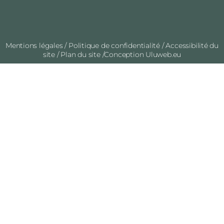
Mentions légales
/
Politique de confidentialité
/
Accessibilité du
site
/
Plan du site
/Conception
Uluweb.eu