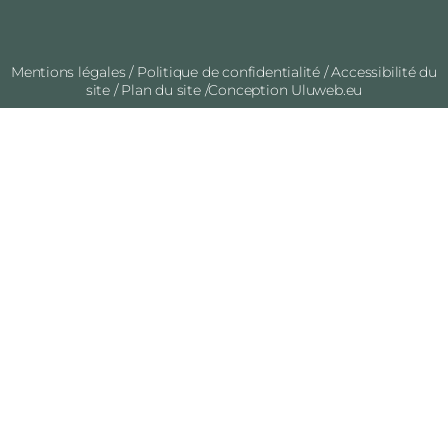
Mentions légales
/
Politique de confidentialité
/
Accessibilité du
site
/
Plan du site
/Conception
Uluweb.eu