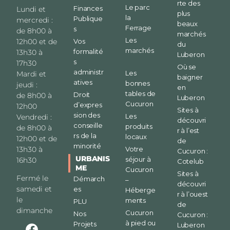
rte des
Le parc
Finances
Lundi et
plus
la
Publique
mercredi :
beaux
Ferrage
s
de 8h00 à
marchés
Les
12h00 et de
Vos
du
marchés
formalité
13h30 à
Luberon
s
17h30
Où se
administr
Les
Mardi et
baigner
atives
bonnes
jeudi :
en
tables de
Droit
de 8h00 à
Luberon
Cucuron
d’expres
12h00
Sites à
sion des
Les
Vendredi :
découvri
conseille
produits
de 8h00 à
r à l’est
rs de la
locaux
12h00 et de
de
minorité
13h30 à
Votre
Cucuron :
URBANIS
séjour à
16h30
Cotelub
ME
Cucuron
Sites à
Fermé le
Démarch
–
découvri
samedi et
es
Héberge
r à l’ouest
le
ments
PLU
de
dimanche
Cucuron
Nos
Cucuron :
à pied ou
Projets
Luberon