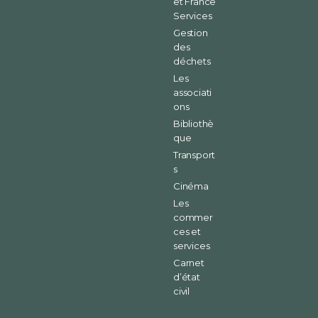
et France
Services
Gestion
des
déchets
Les
associati
ons
Bibliothè
que
Transport
s
Cinéma
Les
commer
ces et
services
Carnet
d’état
civil