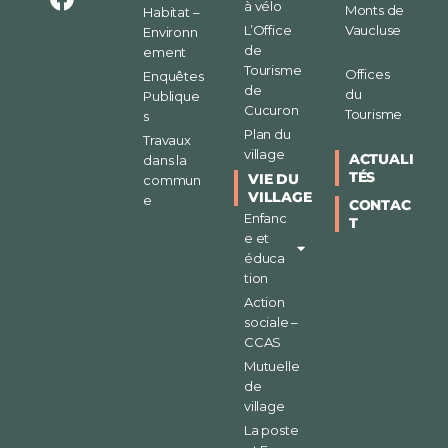
à vélo
Monts de
Habitat –
L’Office
Vaucluse
Environn
de
ement
Tourisme
Offices
Enquêtes
de
du
Publique
Cucuron
Tourisme
s
Plan du
Travaux
village
ACTUALI
dans la
TÉS
VIE DU
commun
VILLAGE
e
CONTAC
Enfanc
T
e et
éduca
tion
Action
sociale –
CCAS
Mutuelle
de
village
La poste