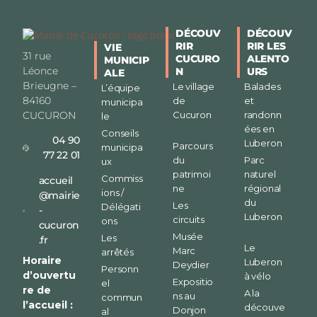
DÉCOUV
DÉCOUV
RIR
RIR LES
VIE
31 rue
CUCURO
ALENTO
MUNICIP
Léonce
N
URS
ALE
Brieugne –
Le village
Balades
L’équipe
84160
de
et
municipa
CUCURON
Cucuron
randonn
le
ées en
Conseils
04 90
Luberon
Parcours
municipa
77 22 01
du
Parc
ux
patrimoi
naturel
Commiss
accueil
ne
régional
ions /
@mairie
du
Les
Délégati
-
Luberon
circuits
ons
cucuron
Musée
Les
.fr
Le
Marc
arrêtés
Horaire
Luberon
Deydier
Personn
d’ouvertu
à vélo
Expositio
el
re de
A la
ns au
commun
l’accueil :
découve
Donjon
al