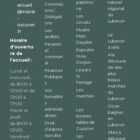
patrimoi
naturel
Commiss
accueil
ne
régional
ions /
@mairie
du
Les
Délégati
-
Luberon
circuits
ons
cucuron
Musée
Les
.fr
Le
Marc
arrêtés
Horaire
Luberon
Deydier
Personn
d’ouvertu
à vélo
Expositio
el
re de
A la
ns au
commun
l’accueil :
découve
Donjon
al
rte des
Le parc
Finances
Lundi et
plus
la
Publique
mercredi :
beaux
Ferrage
s
de 8h00 à
marchés
Les
12h00 et de
Vos
du
marchés
formalité
13h30 à
Luberon
s
17h30
Où se
administr
Les
Mardi et
baigner
atives
bonnes
jeudi :
en
tables de
Droit
de 8h00 à
Luberon
Cucuron
d’expres
12h00
Sites à
sion des
Les
Vendredi :
découvri