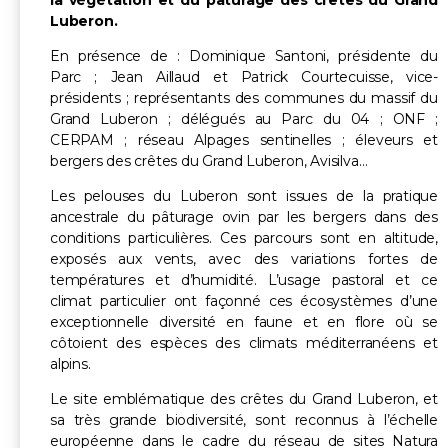
la végétation et du pâturage des crêtes du Grand
Luberon.
En présence de : Dominique Santoni, présidente du
Parc ; Jean Aillaud et Patrick Courtecuisse, vice-
présidents ; représentants des communes du massif du
Grand Luberon ; délégués au Parc du 04 ; ONF ;
CERPAM ; réseau Alpages sentinelles ; éleveurs et
bergers des crêtes du Grand Luberon, Avisilva…
Les pelouses du Luberon sont issues de la pratique
ancestrale du pâturage ovin par les bergers dans des
conditions particulières. Ces parcours sont en altitude,
exposés aux vents, avec des variations fortes de
températures et d’humidité. L’usage pastoral et ce
climat particulier ont façonné ces écosystèmes d’une
exceptionnelle diversité en faune et en flore où se
côtoient des espèces des climats méditerranéens et
alpins.
Le site emblématique des crêtes du Grand Luberon, et
sa très grande biodiversité, sont reconnus à l’échelle
européenne dans le cadre du réseau de sites Natura