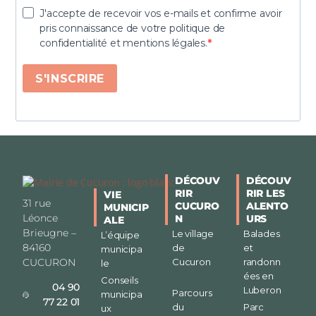
J'accepte de recevoir vos e-mails et confirme avoir
pris connaissance de votre politique de
confidentialité et mentions légales.
S'INSCRIRE
DÉCOUV
DÉCOUV
RIR
RIR LES
VIE
31 rue
CUCURO
ALENTO
MUNICIP
Léonce
N
URS
ALE
Brieugne –
Le village
Balades
L’équipe
84160
de
et
municipa
CUCURON
Cucuron
randonn
le
ées en
Conseils
04 90
Luberon
Parcours
municipa
77 22 01
du
Parc
ux