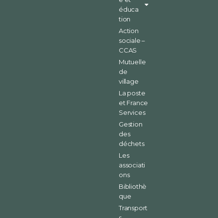
éduca
tion
Action
sociale –
CCAS
Mutuelle
de
village
La poste
et France
Services
Gestion
des
déchets
Les
associati
ons
Bibliothè
que
Transport
s