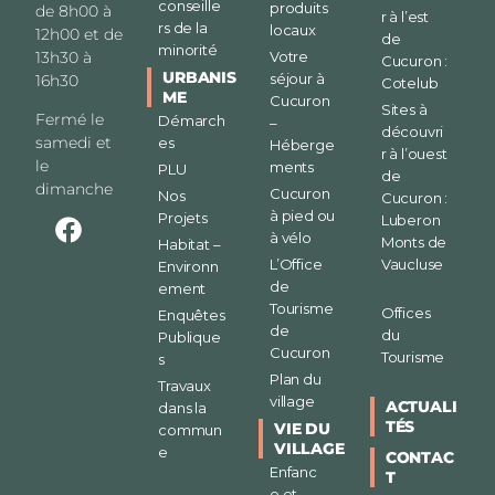
conseille
produits
de 8h00 à
r à l’est
rs de la
locaux
12h00 et de
de
minorité
13h30 à
Votre
Cucuron :
URBANIS
séjour à
16h30
Cotelub
ME
Cucuron
Sites à
Fermé le
Démarch
–
découvri
samedi et
es
Héberge
r à l’ouest
le
ments
PLU
de
dimanche
Cucuron
Nos
Cucuron :
à pied ou
Projets
Luberon
à vélo
Monts de
Habitat –
L’Office
Vaucluse
Environn
de
ement
Tourisme
Offices
Enquêtes
de
du
Publique
Cucuron
Tourisme
s
Plan du
Travaux
village
ACTUALI
dans la
TÉS
VIE DU
commun
VILLAGE
e
CONTAC
Enfanc
T
e et