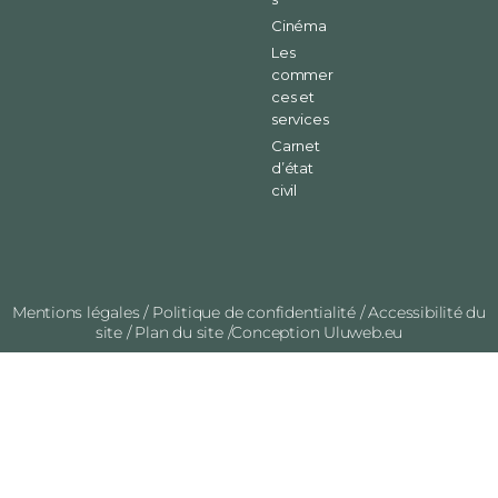
Cinéma
Les
commer
ces et
services
Carnet
d’état
civil
Mentions légales
/
Politique de confidentialité
/
Accessibilité du
site
/
Plan du site
/Conception
Uluweb.eu