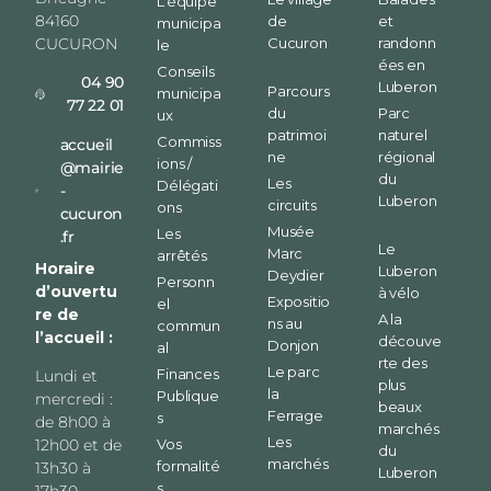
L’équipe
84160
de
et
municipa
CUCURON
Cucuron
randonn
le
ées en
Conseils
04 90
Luberon
Parcours
municipa
77 22 01
du
Parc
ux
patrimoi
naturel
Commiss
accueil
ne
régional
ions /
@mairie
du
Les
Délégati
-
Luberon
circuits
ons
cucuron
Musée
Les
.fr
Le
Marc
arrêtés
Horaire
Luberon
Deydier
Personn
d’ouvertu
à vélo
Expositio
el
re de
A la
ns au
commun
l’accueil :
découve
Donjon
al
rte des
Le parc
Finances
Lundi et
plus
la
Publique
mercredi :
beaux
Ferrage
s
de 8h00 à
marchés
Les
12h00 et de
Vos
du
marchés
formalité
13h30 à
Luberon
s
17h30