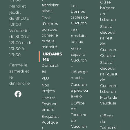
Où se
administr
Les
Mardi et
baigner
atives
bonnes
jeudi :
en
tables de
Droit
de 8h00 à
Luberon
Cucuron
d’expres
12h00
Sites à
sion des
Les
Vendredi :
découvri
conseille
produits
de 8h00 à
r à l’est
rs de la
locaux
12h00 et de
de
minorité
13h30 à
Votre
Cucuron :
URBANIS
séjour à
16h30
Cotelub
ME
Cucuron
Sites à
Fermé le
Démarch
–
découvri
samedi et
es
Héberge
r à l’ouest
le
ments
PLU
de
dimanche
Cucuron
Nos
Cucuron :
à pied ou
Projets
Luberon
à vélo
Monts de
Habitat –
L’Office
Vaucluse
Environn
de
ement
Tourisme
Offices
Enquêtes
de
du
Publique
Cucuron
Tourisme
s