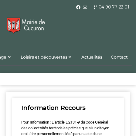
04 90 77 22 01
lage
Loisirs et découvertes
Actualités
Contact
Information Recours
Pour Information : L’article L.2131-9 du Code Général
des collectivités territoriales précise que si un citoyen
croit être personnellement lésé par un acte d’une