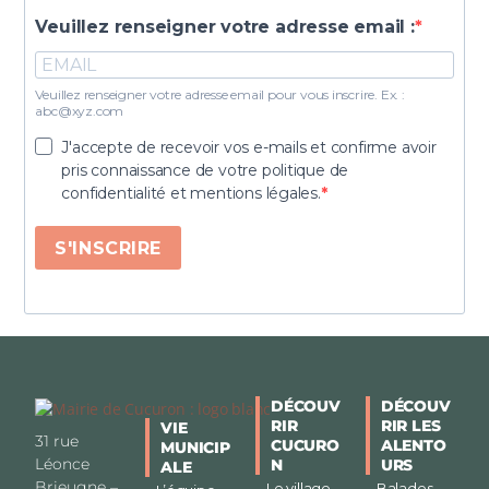
Veuillez renseigner votre adresse email :
Veuillez renseigner votre adresse email pour vous inscrire. Ex. :
abc@xyz.com
J'accepte de recevoir vos e-mails et confirme avoir
pris connaissance de votre politique de
confidentialité et mentions légales.
S'INSCRIRE
DÉCOUV
DÉCOUV
RIR
RIR LES
VIE
31 rue
CUCURO
ALENTO
MUNICIP
Léonce
N
URS
ALE
Brieugne –
Le village
Balades