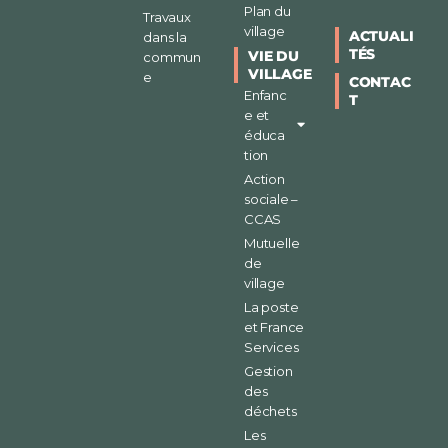
Plan du
Travaux
village
ACTUALI
dans la
TÉS
VIE DU
commun
VILLAGE
e
CONTAC
Enfanc
T
e et
éduca
tion
Action
sociale –
CCAS
Mutuelle
de
village
La poste
et France
Services
Gestion
des
déchets
Les