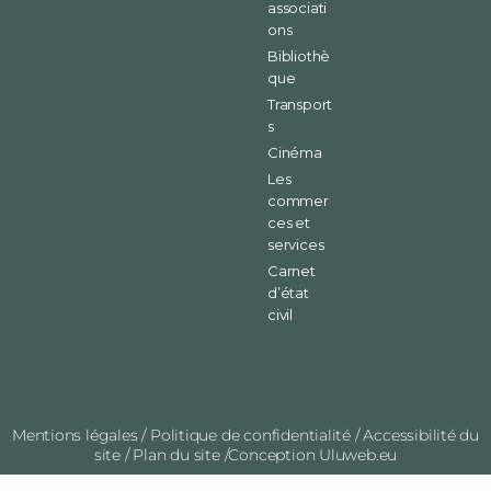
associati
ons
Bibliothè
que
Transport
s
Cinéma
Les
commer
ces et
services
Carnet
d’état
civil
Mentions légales
/
Politique de confidentialité
/
Accessibilité du
site
/
Plan du site
/Conception
Uluweb.eu