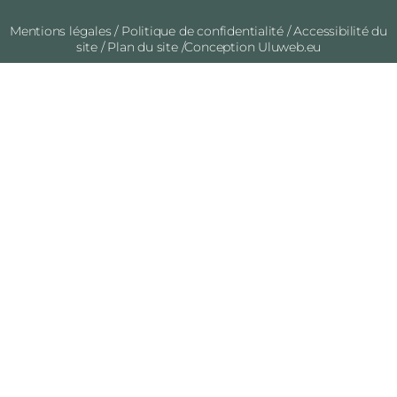
Mentions légales
/
Politique de confidentialité
/
Accessibilité du
site
/
Plan du site
/Conception
Uluweb.eu