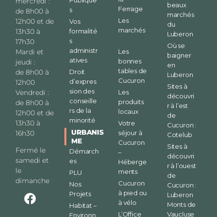
mercredi :
beaux
Ferrage
s
de 8h00 à
marchés
Les
12h00 et de
Vos
du
marchés
formalité
13h30 à
Luberon
s
17h30
Où se
administr
Les
Mardi et
baigner
atives
bonnes
jeudi :
en
tables de
Droit
de 8h00 à
Luberon
Cucuron
d’expres
12h00
Sites à
sion des
Les
Vendredi :
découvri
conseille
produits
de 8h00 à
r à l’est
rs de la
locaux
12h00 et de
de
minorité
13h30 à
Votre
Cucuron :
URBANIS
séjour à
16h30
Cotelub
ME
Cucuron
Sites à
Fermé le
Démarch
–
découvri
samedi et
es
Héberge
r à l’ouest
le
ments
PLU
de
dimanche
Cucuron
Nos
Cucuron :
à pied ou
Projets
Luberon
à vélo
Monts de
Habitat –
L’Office
Vaucluse
Environn