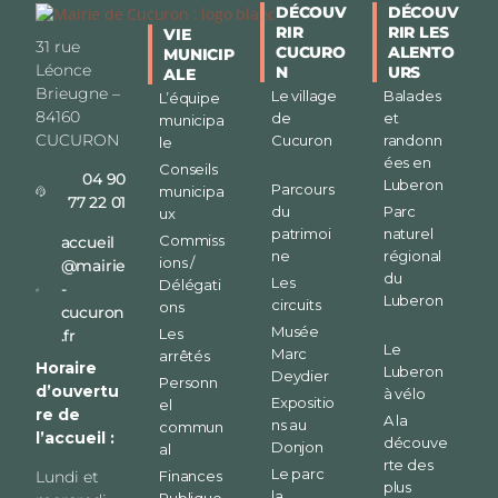
DÉCOUV
DÉCOUV
RIR
RIR LES
VIE
31 rue
CUCURO
ALENTO
MUNICIP
Léonce
N
URS
ALE
Brieugne –
Le village
Balades
L’équipe
84160
de
et
municipa
CUCURON
Cucuron
randonn
le
ées en
Conseils
04 90
Luberon
Parcours
municipa
77 22 01
du
Parc
ux
patrimoi
naturel
Commiss
accueil
ne
régional
ions /
@mairie
du
Les
Délégati
-
Luberon
circuits
ons
cucuron
Musée
Les
.fr
Le
Marc
arrêtés
Horaire
Luberon
Deydier
Personn
d’ouvertu
à vélo
Expositio
el
re de
A la
ns au
commun
l’accueil :
découve
Donjon
al
rte des
Le parc
Finances
Lundi et
plus
la
Publique