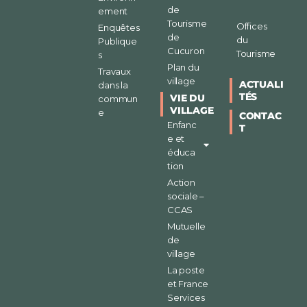
de
ement
Tourisme
Offices
Enquêtes
de
du
Publique
Cucuron
Tourisme
s
Plan du
Travaux
village
ACTUALI
dans la
TÉS
VIE DU
commun
VILLAGE
e
CONTAC
Enfanc
T
e et
éduca
tion
Action
sociale –
CCAS
Mutuelle
de
village
La poste
et France
Services