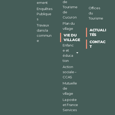
de
ement
Tourisme
Offices
Enquêtes
de
du
Publique
Cucuron
Tourisme
s
Plan du
Travaux
village
ACTUALI
dans la
TÉS
VIE DU
commun
VILLAGE
e
CONTAC
Enfanc
T
e et
éduca
tion
Action
sociale –
CCAS
Mutuelle
de
village
La poste
et France
Services