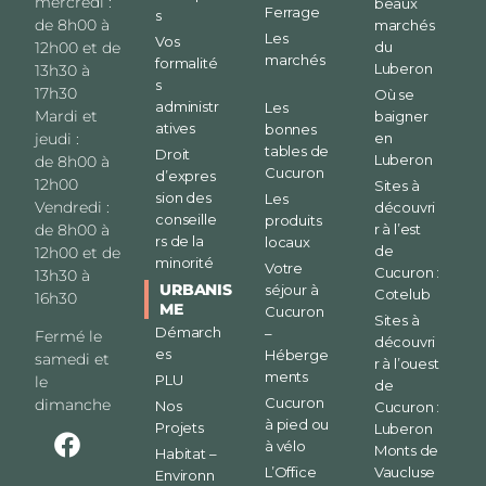
mercredi :
beaux
Ferrage
s
de 8h00 à
marchés
Les
Vos
12h00 et de
du
marchés
formalité
Luberon
13h30 à
s
17h30
Où se
administr
Les
Mardi et
baigner
atives
bonnes
jeudi :
en
tables de
Droit
Luberon
de 8h00 à
Cucuron
d’expres
12h00
Sites à
sion des
Les
Vendredi :
découvri
conseille
produits
de 8h00 à
r à l’est
rs de la
locaux
de
12h00 et de
minorité
Votre
Cucuron :
13h30 à
URBANIS
séjour à
Cotelub
16h30
ME
Cucuron
Sites à
Démarch
–
Fermé le
découvri
es
Héberge
samedi et
r à l’ouest
ments
PLU
le
de
Cucuron
dimanche
Nos
Cucuron :
à pied ou
Projets
Luberon
à vélo
Monts de
Habitat –
L’Office
Vaucluse
Environn