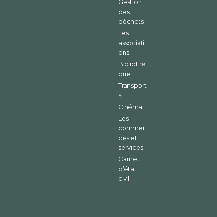
Gestion
des
déchets
Les
associati
ons
Bibliothè
que
Transport
s
Cinéma
Les
commer
ces et
services
Carnet
d’état
civil