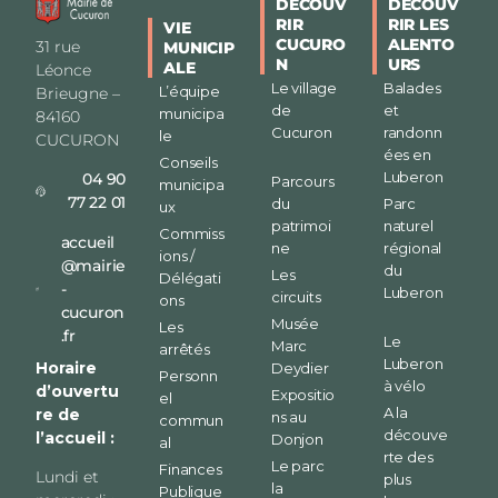
DÉCOUV
DÉCOUV
RIR
RIR LES
VIE
CUCURO
ALENTO
31 rue
MUNICIP
N
URS
ALE
Léonce
Le village
Balades
L’équipe
Brieugne –
de
et
municipa
84160
Cucuron
randonn
le
CUCURON
ées en
Conseils
Luberon
04 90
Parcours
municipa
77 22 01
du
Parc
ux
patrimoi
naturel
Commiss
accueil
ne
régional
ions /
@mairie
du
Les
Délégati
-
Luberon
circuits
ons
cucuron
Musée
Les
.fr
Le
Marc
arrêtés
Luberon
Horaire
Deydier
Personn
à vélo
d’ouvertu
Expositio
el
A la
re de
ns au
commun
découve
l’accueil :
Donjon
al
rte des
Le parc
Finances
Lundi et
plus
la
Publique