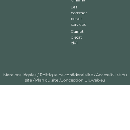
Les
commer
ces et
services
Carnet
d’état
civil
Mentions légales
/
Politique de confidentialité
/
Accessibilité du
site
/
Plan du site
/Conception
Uluweb.eu