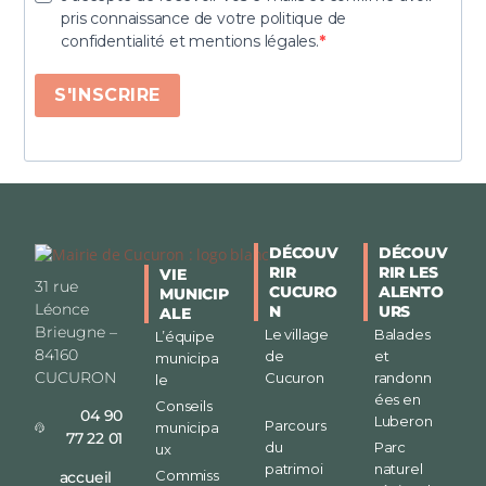
pris connaissance de votre politique de
confidentialité et mentions légales.
S'INSCRIRE
DÉCOUV
DÉCOUV
RIR
RIR LES
VIE
31 rue
CUCURO
ALENTO
MUNICIP
Léonce
N
URS
ALE
Brieugne –
Le village
Balades
L’équipe
84160
de
et
municipa
CUCURON
Cucuron
randonn
le
ées en
Conseils
04 90
Luberon
Parcours
municipa
77 22 01
du
Parc
ux
patrimoi
naturel
Commiss
accueil