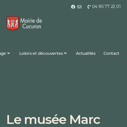
04 90 77 22 01
lage
Loisirs et découvertes
Actualités
Contact
Le musée Marc