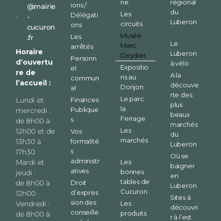
ne
régional
ions /
@mairie
du
Les
Délégati
-
Luberon
circuits
ons
cucuron
Musée
Les
.fr
Le
Marc
arrêtés
Horaire
Luberon
Deydier
Personn
d’ouvertu
à vélo
Expositio
el
re de
A la
ns au
commun
l’accueil :
découve
Donjon
al
rte des
Le parc
Finances
Lundi et
plus
la
Publique
mercredi :
beaux
Ferrage
s
de 8h00 à
marchés
Les
12h00 et de
Vos
du
marchés
formalité
13h30 à
Luberon
s
17h30
Où se
administr
Les
Mardi et
baigner
atives
bonnes
jeudi :
en
tables de
Droit
de 8h00 à
Luberon
Cucuron
d’expres
12h00
Sites à
sion des
Les
Vendredi :
découvri
conseille
produits
de 8h00 à
r à l’est