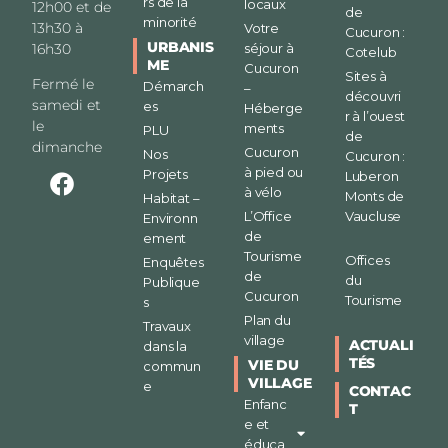
rs de la
locaux
12h00 et de
de
minorité
13h30 à
Votre
Cucuron :
URBANIS
séjour à
16h30
Cotelub
ME
Cucuron
Sites à
Fermé le
Démarch
–
découvri
samedi et
es
Héberge
r à l’ouest
le
ments
PLU
de
dimanche
Cucuron
Nos
Cucuron :
à pied ou
Projets
Luberon
à vélo
Monts de
Habitat –
L’Office
Vaucluse
Environn
de
ement
Tourisme
Offices
Enquêtes
de
du
Publique
Cucuron
Tourisme
s
Plan du
Travaux
village
ACTUALI
dans la
TÉS
VIE DU
commun
VILLAGE
e
CONTAC
Enfanc
T
e et
éduca