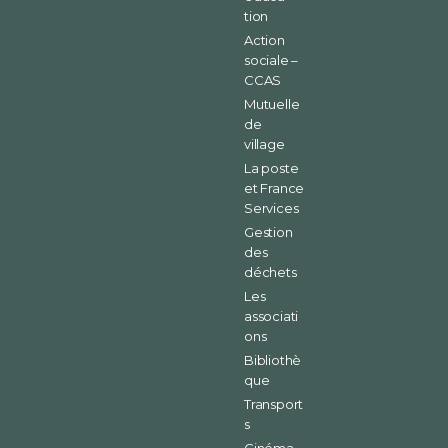
tion
Action
sociale –
CCAS
Mutuelle
de
village
La poste
et France
Services
Gestion
des
déchets
Les
associati
ons
Bibliothè
que
Transport
s
Cinéma