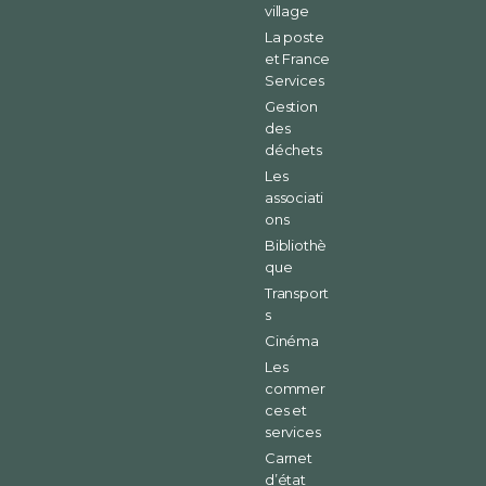
village
La poste
et France
Services
Gestion
des
déchets
Les
associati
ons
Bibliothè
que
Transport
s
Cinéma
Les
commer
ces et
services
Carnet
d’état