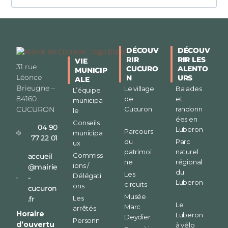
DÉCOUV
DÉCOUV
RIR
RIR LES
VIE
31 rue
CUCURO
ALENTO
MUNICIP
Léonce
N
URS
ALE
Brieugne –
Le village
Balades
L’équipe
84160
de
et
municipa
CUCURON
Cucuron
randonn
le
ées en
Conseils
04 90
Luberon
Parcours
municipa
77 22 01
du
Parc
ux
patrimoi
naturel
Commiss
accueil
ne
régional
ions /
@mairie
du
Les
Délégati
-
Luberon
circuits
ons
cucuron
Musée
Les
.fr
Le
Marc
arrêtés
Horaire
Luberon
Deydier
Personn
d’ouvertu
à vélo