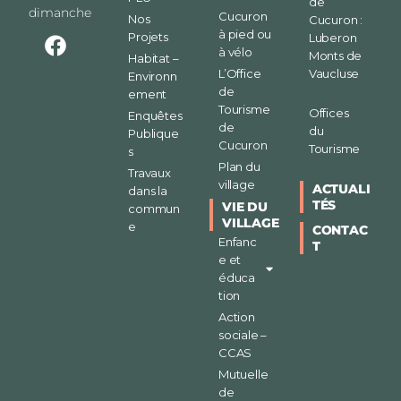
de
dimanche
Cucuron
Nos
Cucuron :
à pied ou
Projets
Luberon
à vélo
Monts de
Habitat –
L’Office
Vaucluse
Environn
de
ement
Tourisme
Offices
Enquêtes
de
du
Publique
Cucuron
Tourisme
s
Plan du
Travaux
village
ACTUALI
dans la
TÉS
VIE DU
commun
VILLAGE
e
CONTAC
Enfanc
T
e et
éduca
tion
Action
sociale –
CCAS
Mutuelle
de