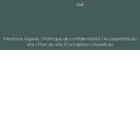
civil
Mentions légales
/
Politique de confidentialité
/
Accessibilité du
site
/
Plan du site
/Conception
Uluweb.eu