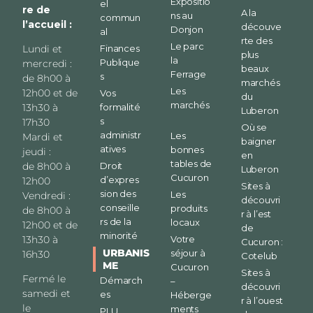
Expositio
el
re de
A la
ns au
commun
l’accueil :
découve
Donjon
al
rte des
Le parc
Finances
Lundi et
plus
la
Publique
mercredi :
beaux
Ferrage
s
de 8h00 à
marchés
Les
12h00 et de
Vos
du
marchés
formalité
13h30 à
Luberon
s
17h30
Où se
administr
Les
Mardi et
baigner
atives
bonnes
jeudi :
en
tables de
Droit
de 8h00 à
Luberon
Cucuron
d’expres
12h00
Sites à
sion des
Les
Vendredi :
découvri
conseille
produits
de 8h00 à
r à l’est
rs de la
locaux
12h00 et de
de
minorité
13h30 à
Votre
Cucuron :
URBANIS
séjour à
16h30
Cotelub
ME
Cucuron
Sites à
Fermé le
Démarch
–
découvri
samedi et
es
Héberge
r à l’ouest
le
ments
PLU