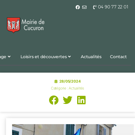
04 90 77 22 01
lage
Loisirs et découvertes
Actualités
Contact
28/05/2024
Catégorie :
Actualités