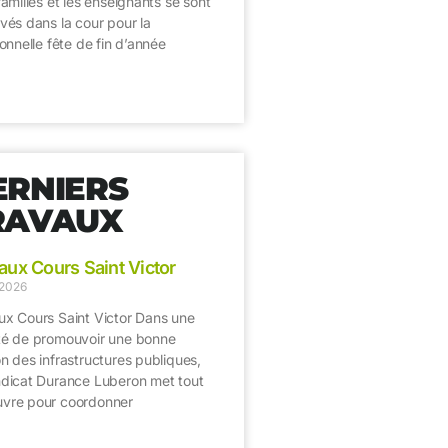
familles et les enseignants se sont
vés dans la cour pour la
ionnelle fête de fin d’année
>
ERNIERS
RAVAUX
aux Cours Saint Victor
 2026
ux Cours Saint Victor Dans une
té de promouvoir une bonne
n des infrastructures publiques,
ndicat Durance Luberon met tout
vre pour coordonner
>