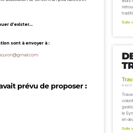
leurs 
retrou
!
tradit
Suite 
nuer d’exister…
tion sont à envoyer à :
D
ucuron@gmail.com
T
Trav
avait prévu de proposer :
6 avril
Trava
volon
gestio
le Sy
en œu
Suite 