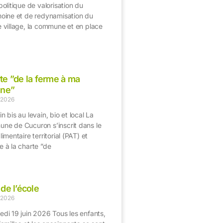
politique de valorisation du
moine et de redynamisation du
e village, la commune et en place
>
te ”de la ferme à ma
ine”
n 2026
n bis au levain, bio et local La
ne de Cucuron s’inscrit dans le
limentaire territorial (PAT) et
e à la charte ”de
>
 de l’école
n 2026
edi 19 juin 2026 Tous les enfants,