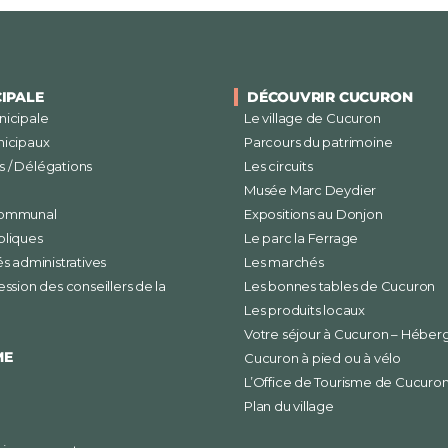
CIPALE
DÉCOUVRIR CUCURON
nicipale
Le village de Cucuron
nicipaux
Parcours du patrimoine
 / Délégations
Les circuits
Musée Marc Deydier
communal
Expositions au Donjon
bliques
Le parc la Ferrage
és administratives
Les marchés
ession des conseillers de la
Les bonnes tables de Cucuron
Les produits locaux
Votre séjour à Cucuron – Hébe
ME
Cucuron à pied ou à vélo
L’Office de Tourisme de Cucuro
Plan du village