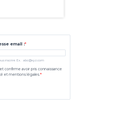
>
esse email :
s inscrire. Ex. :
abc@xyz.com
 et confirme avoir pris connaissance
ité et mentions légales.