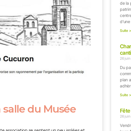
de la 
patri
centr
d’une
Suite 
Char
cant
26 jui
Du pai
commu
plan a
adhèr
Suite 
la salle du Musée
Fête
26 jui
Vendr
te association se sentent un peu isolées et