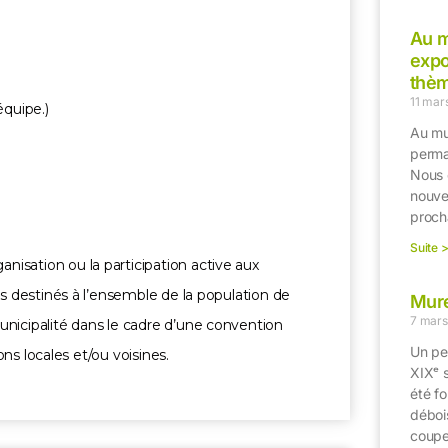
Au m
expo
thèm
11 mar
équipe.)
Au mu
perma
Nous 
nouvel
proch
Suite 
isation ou la participation active aux
es destinés à l’ensemble de la population de
Mure
7 mars
unicipalité dans le cadre d’une convention
Un pe
ions locales et/ou voisines.
XIXᵉ s
été f
déboi
coupe