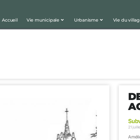
Accueil
Vie municipale
Urbanisme
Vie du villa
D
A
Subv
21 juil
Amélio