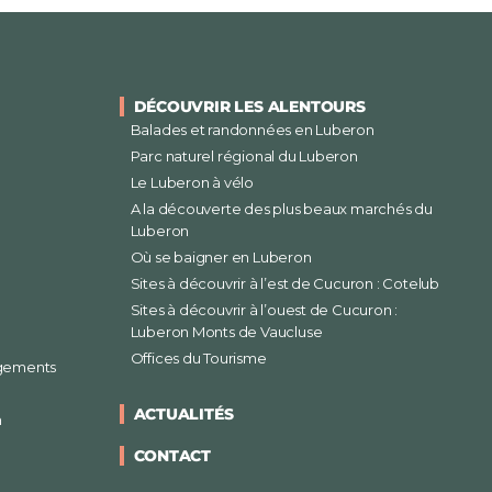
DÉCOUVRIR LES ALENTOURS
Balades et randonnées en Luberon
Parc naturel régional du Luberon
Le Luberon à vélo
A la découverte des plus beaux marchés du
Luberon
Où se baigner en Luberon
Sites à découvrir à l’est de Cucuron : Cotelub
Sites à découvrir à l’ouest de Cucuron :
Luberon Monts de Vaucluse
Offices du Tourisme
rgements
ACTUALITÉS
n
CONTACT